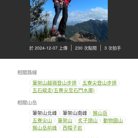
於 2024-12-07 上傳
230 次點閱
3 次拍手
相關路線
筆架山越嶺登山步道
五寮尖登山步道
五石縱走(五寮尖至石門水庫)
相關山岳
筆架山北峰
筆架山南峰
猴山岳
五寮尖山
筆架山
炙子頭山
動物園山
猴山岳前峰
西帽子岩