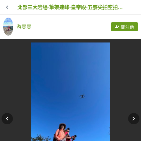
北部三大岩場-筆架連峰-皇帝殿-五寮尖拍空拍寫真💙
游雯雯
關注他