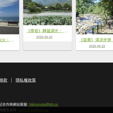
《南投》靜謐湖光｜ 埔里鯉魚潭環潭8字繞20260629
2026-06-30
《桃園》驕陽似火｜永安北岸濱海步道20260725
2026-06-22
條款
隱私權政策
記合作與網站客服:
hikingnote@biji.co
牌廣告合作:
jacky.chen@h2u.ai