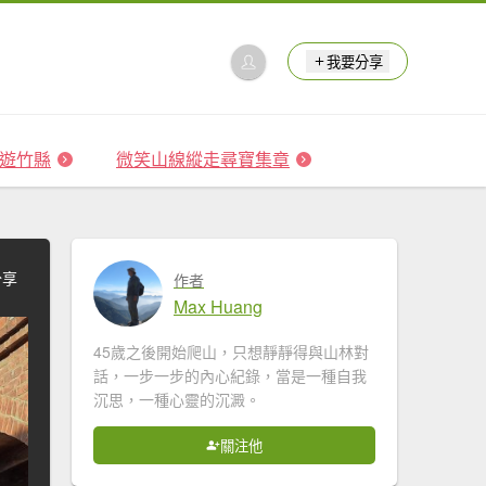
我要分享
 森遊竹縣
微笑山線縱走尋寶集章
分享
作者
Max Huang
45歲之後開始爬山，只想靜靜得與山林對
話，一步一步的內心紀錄，當是一種自我
沉思，一種心靈的沉澱。
關注他