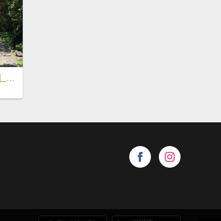
《苗栗》清涼步道｜ 南庄蓬萊溪護魚步道及四十二份坪步道20260621