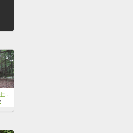
〔湖口〕漢卿 萬年 仁和 金獅 秀才 萬庚道 。白沙岬燈塔〔 苗栗〕虎頭山通宵神社 新豐 紅樹林
7