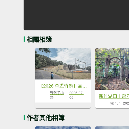
相關相簿
【2026 森遊竹縣】高鐵飛馳與客家老街｜湖口仁和、金獅步道私房散策
野孩子小
2026-07-
樂
05
yichun
202
作者其他相簿