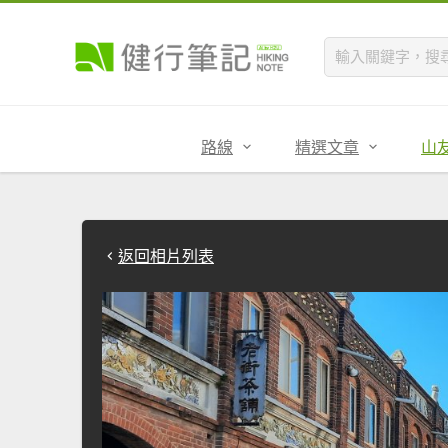
路線
精選文章
山
返回相片列表