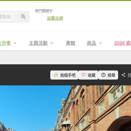
熱門關鍵字
淡蘭古道
友分享
主題活動
專輯
商品
2026
拍個手吧
收藏
檢舉