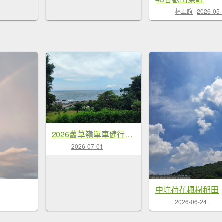
林正誼
2026-05
2026舊草嶺單車健行加強版
2026-07-01
中坑荷花楓樹稻田
2026-06-24