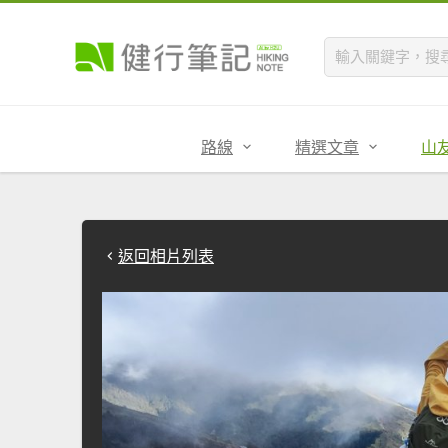
路線
精選文章
山
返回相片列表