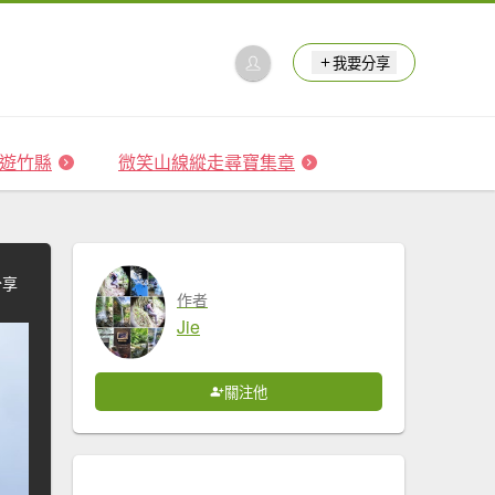
我要分享
 森遊竹縣
微笑山線縱走尋寶集章
分享
作者
Jie
關注他