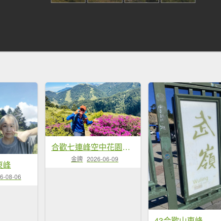
合歡七連峰空中花園賞花趣
金牌
2026-06-09
東峰
6-08-06
43合歡山東峰