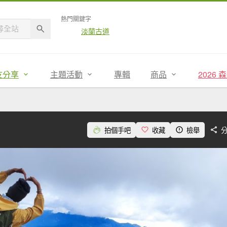
熱門關鍵字
淡蘭古道
友分享
主題活動
專輯
商品
2026
拍個手吧
收藏
檢舉