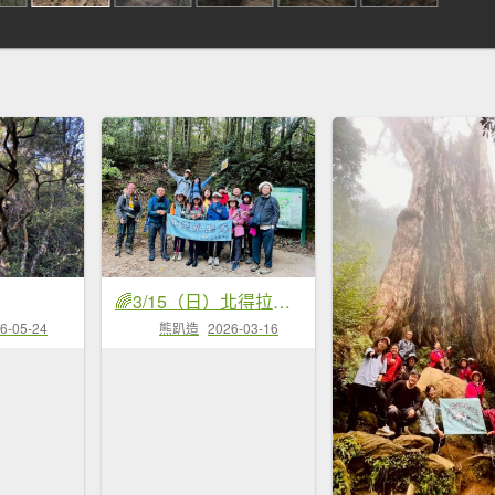
🌈3/15（日）北得拉曼神木+內鳥嘴山✨FB：熊熊趴爬走🌈
6-05-24
熊趴造
2026-03-16