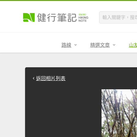
路線
精選文章
山
返回相片列表