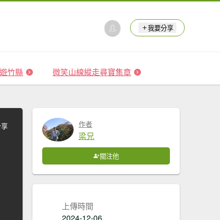
我要分享
 森遊竹縣
微笑山線縱走尋寶集章
作者
分享
梁兄
關注他
上傳時間
2024-12-06