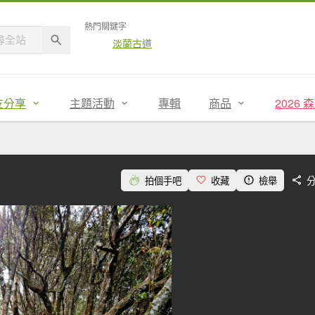
熱門關鍵字
淡蘭古道
友分享
主題活動
專輯
商品
2026
拍個手吧
收藏
檢舉