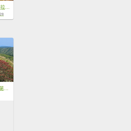
🌈12/28（日）北得拉曼神木+內鳥嘴山✨FB：熊熊趴爬走🌈
-28
2026年臺北大縱走第三段：小油坑至風櫃口(七星山段)