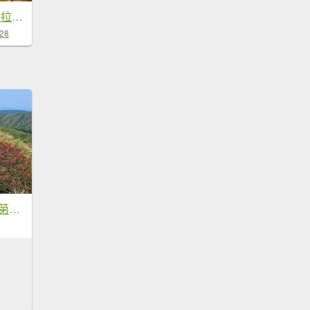
🌈12/28（日）北得拉曼神木+內鳥嘴山✨FB：熊熊趴爬走🌈
-28
2026年臺北大縱走第三段：小油坑至風櫃口(七星山段)