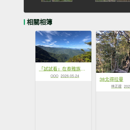
相關相簿
「試試看」在泰雅族語中發音為 Ptlaman
OOO
2026-05-24
38北得拉曼
林正誼
202