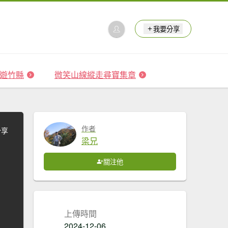
我要分享
 森遊竹縣
微笑山線縱走尋寶集章
作者
分享
梁兄
關注他
上傳時間
2024-12-06