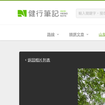
路線
精選文章
山
返回相片列表