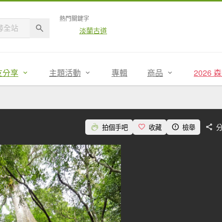
熱門關鍵字
淡蘭古道
友分享
主題活動
專輯
商品
2026
拍個手吧
收藏
檢舉