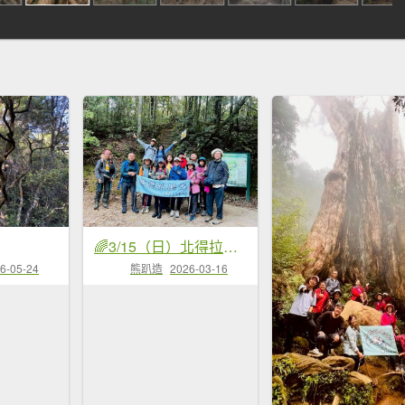
🌈3/15（日）北得拉曼神木+內鳥嘴山✨FB：熊熊趴爬走🌈
6-05-24
熊趴造
2026-03-16