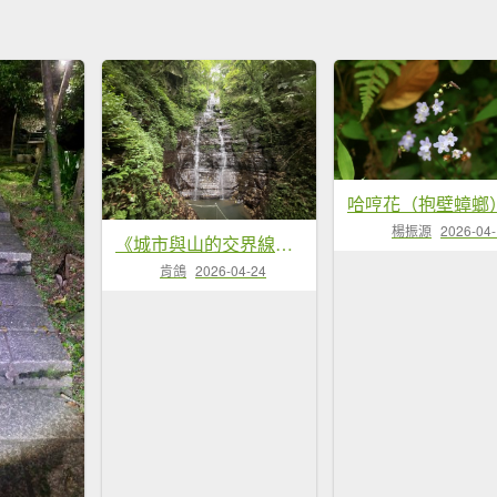
哈哼花（抱壁蟑螂
楊振源
2026-04
《城市與山的交界線｜大尖山連走四分尾山》O繞路線＋秀峰瀑布＋遇見養蜂人🐝
肯鴿
2026-04-24