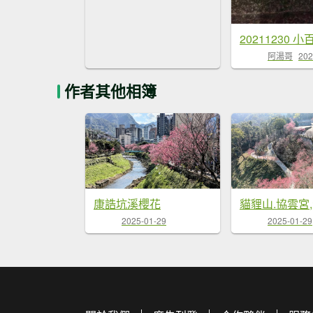
阿湯哥
202
作者其他相簿
康誥坑溪櫻花
貓貍山.協雲宮
2025-01-29
2025-01-29