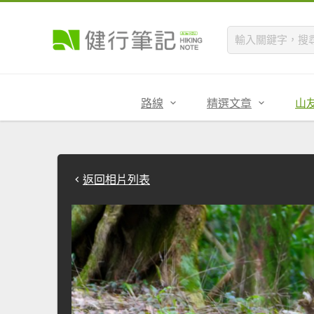
路線
精選文章
山
返回相片列表