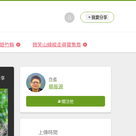
我要分享
 森遊竹縣
微笑山線縱走尋寶集章
分享
作者
楊振源
關注他
上傳時間