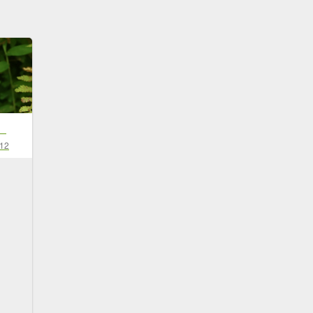
）
-12