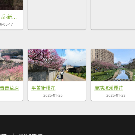
20211230 小百岳-新北汐止大尖山
6-05-17
,青青草原
平菁街櫻花
康誥坑溪櫻花
2025-01-25
2025-01-23