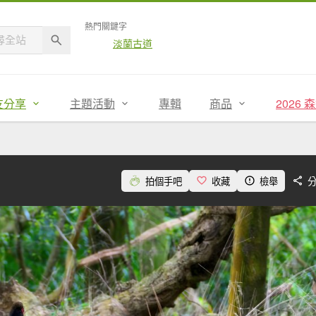
熱門關鍵字
淡蘭古道
友分享
主題活動
專輯
商品
2026
拍個手吧
收藏
檢舉