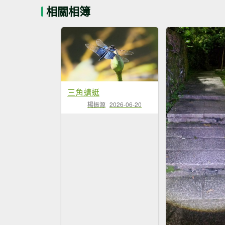
相關相簿
三角蜻蜓
楊振源
2026-06-20