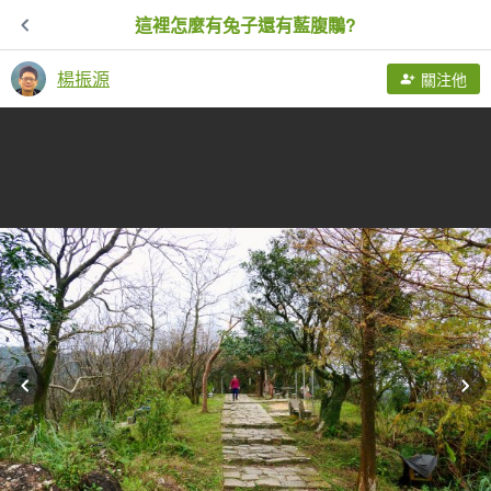
這裡怎麼有兔子還有藍腹鷴?
楊振源
關注他