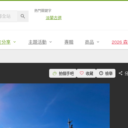
熱門關鍵字
淡蘭古道
友分享
主題活動
專輯
商品
2026
拍個手吧
收藏
檢舉