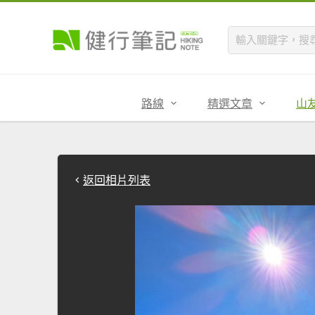
路線
精選文章
山
返回相片列表