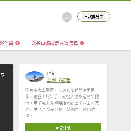
我要分享
 森遊竹縣
微笑山線縱走尋寶集章
作者
分享
羊劍（楊健)
住台中市太平區，108/10/2起開始半退
休。是登山的新手，就從大坑步道開始健
行，走了幾天真的開始喜歡上了登山，完
登五岳3尖1奇是目標，感謝每一座山大
神。
關注他