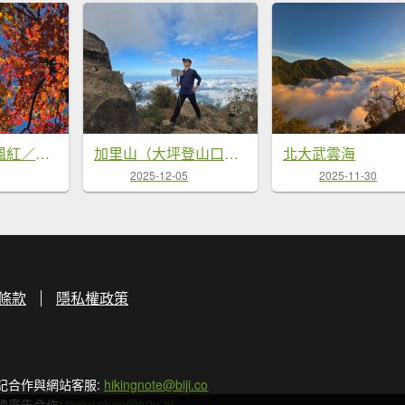
鳶嘴稍來山之楓紅／雲海
加里山（大坪登山口大O繞）
北大武雲海
2025-12-05
2025-11-30
條款
隱私權政策
記合作與網站客服:
hikingnote@biji.co
牌廣告合作:
jacky.chen@h2u.ai