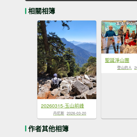
相關相簿
聖誕淨山團
登山的人
2
20260315-玉山前峰
丹尼斯
2026-03-20
作者其他相簿