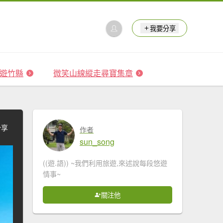
我要分享
 森遊竹縣
微笑山線縱走尋寶集章
分享
作者
sun_song
((遊.語)) ~我們利用旅遊,來述說每段悠遊
情事~
關注他