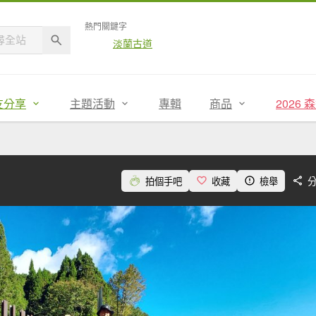
熱門關鍵字
淡蘭古道
友分享
主題活動
專輯
商品
2026
拍個手吧
收藏
檢舉