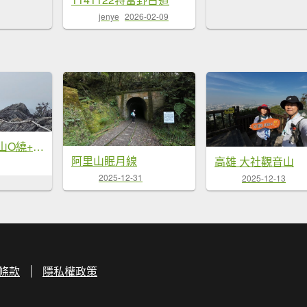
jenye
2026-02-09
台中 鳶嘴稍來山O繞+稍來神木
阿里山眠月線
高雄 大社觀音山
2025-12-31
2025-12-13
條款
隱私權政策