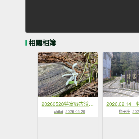
相關相簿
20260528特富野古道舊水山鐵道上北霞山連走東水山、兒玉山
chifei
2026-05-29
獅子座
202