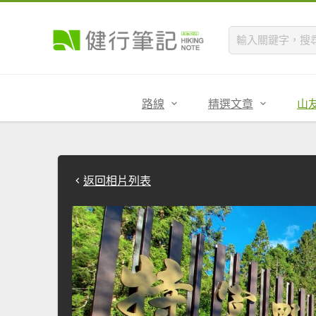
路線
精選文章
山
返回相片列表