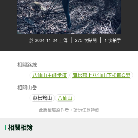
於 2024-11-24 上傳
275 次點閱
1 次拍手
相關路線
八仙山主峰步道
南松鶴上八仙山下松鶴O型
相關山岳
東松鶴山
八仙山
此版權屬原作者，請勿任意轉載
相關相簿