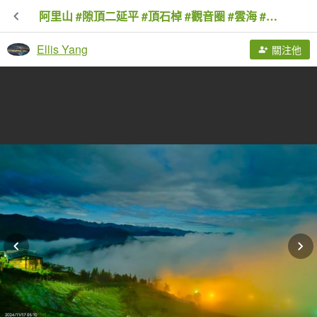
阿里山 #隙頂二延平 #頂石棹 #觀音圈 #雲海 #琉璃光 #雲瀑 #霧虹 11/17
Ellis Yang
關注他