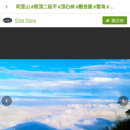
阿里山 #隙頂二延平 #頂石棹 #觀音圈 #雲海 #琉璃光 #雲瀑 #霧虹 11/17
Ellis Yang
關注他