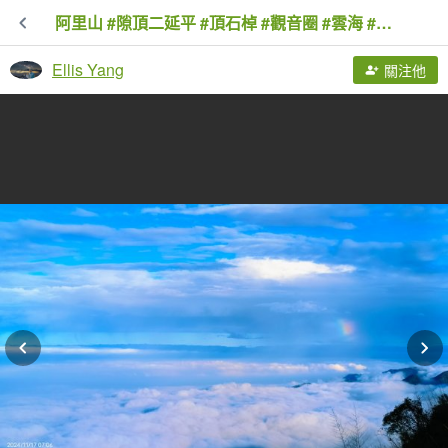
阿里山 #隙頂二延平 #頂石棹 #觀音圈 #雲海 #琉璃光 #雲瀑 #霧虹 11/17
Ellis Yang
關注他