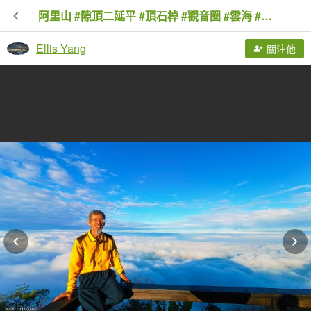
阿里山 #隙頂二延平 #頂石棹 #觀音圈 #雲海 #琉璃光 #雲瀑 #霧虹 11/17
Ellis Yang
關注他