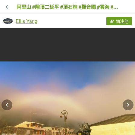
阿里山 #隙頂二延平 #頂石棹 #觀音圈 #雲海 #琉璃光 #雲瀑 #霧虹 11/17
Ellis Yang
關注他