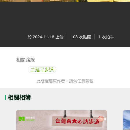
於 2024-11-18 上傳
108 次點閱
1 次拍手
相關路線
二延平步道
此版權屬原作者，請勿任意轉載
相關相簿