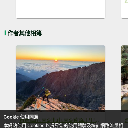
作者其他相簿
Cookie 使用同意
審馬陣山.南湖北山.南湖南峰.巴巴山.南湖大山【帝王之山 豈容凡夫造次】
本網站使用 Cookies 以提昇您的使用體驗及統計網路流量相
2026-07-21