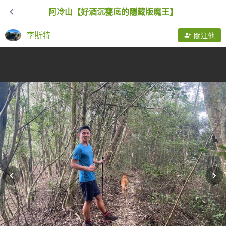
阿冷山【好酒沉甕底的隱藏版魔王】
李斯特
關注他