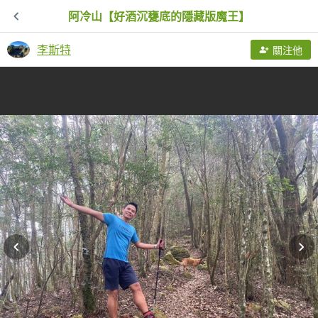
阿冷山【好酒沉甕底的隱藏版魔王】
李斯特
關注他