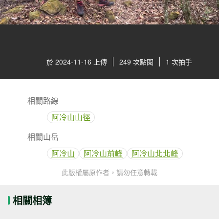
於 2024-11-16 上傳
249 次點閱
1 次拍手
相關路線
阿冷山山徑
相關山岳
阿冷山
阿冷山前峰
阿冷山北北峰
此版權屬原作者，請勿任意轉載
相關相簿