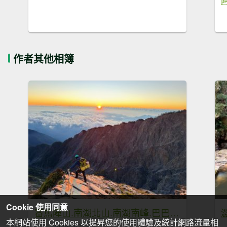
作者其他相簿
Cookie 使用同意
審馬陣山.南湖北山.南湖南峰.巴巴山.南湖大山【帝王之山 豈容凡夫造次】
本網站使用 Cookies 以提昇您的使用體驗及統計網路流量相
2026-07-21