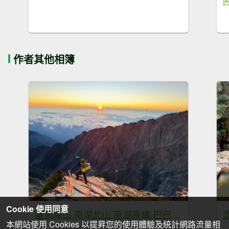
作者其他相簿
Cookie 使用同意
審馬陣山.南湖北山.南湖南峰.巴巴山.南湖大山【帝王之山 豈容凡夫造次】
本網站使用 Cookies 以提昇您的使用體驗及統計網路流量相
2026-07-21