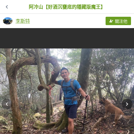
阿冷山【好酒沉甕底的隱藏版魔王】
李斯特
關注他