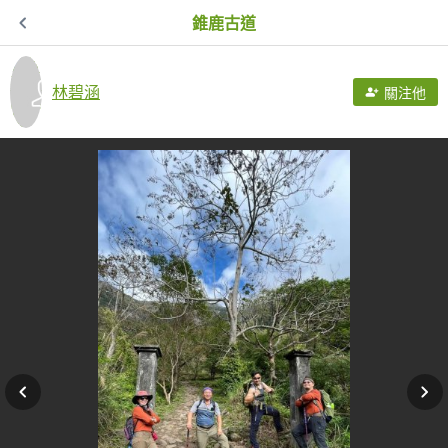
錐鹿古道
林碧涵
關注他