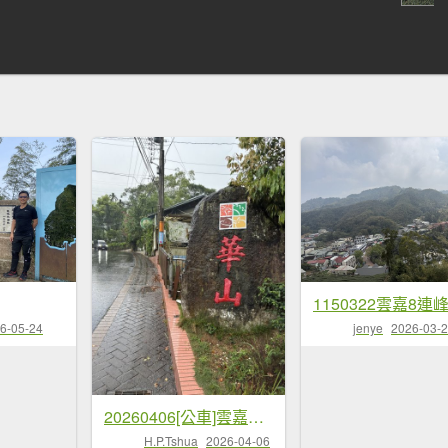
1150322雲嘉8連
6-05-24
jenye
2026-03-
20260406[公車]雲嘉連峰-二尖山+馬鞍山+梨子腳山+太平山+太平山西峰
H.P.Tshua
2026-04-06