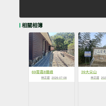
相關相簿
69雲嘉8連峰
39大尖山
林正誼
2026-07-08
林正誼
202