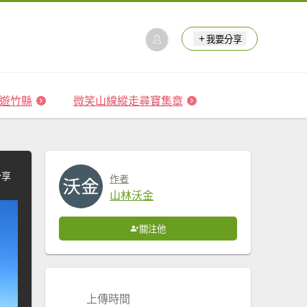
我要分享
 森遊竹縣
微笑山線縱走尋寶集章
分享
作者
山林沃金
關注他
上傳時間