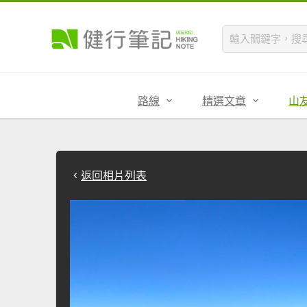
路線
精選文章
山
返回相片列表