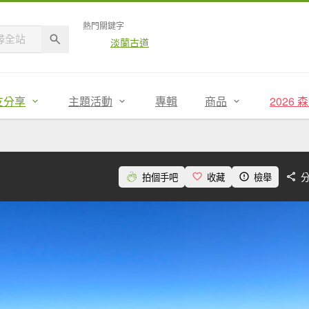
熱門關鍵字
淡蘭古道
友分享
主題活動
專輯
商品
2026
拍個手吧
收藏
檢舉