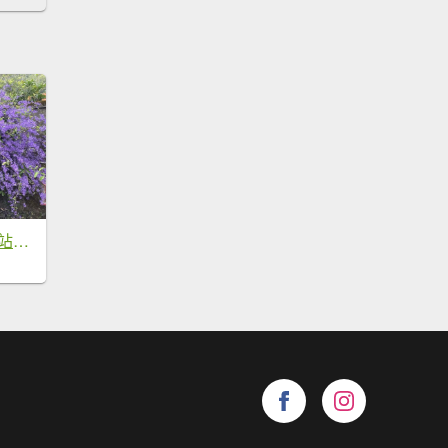
2024-3-9 樟腦寮車站上獨立山-大籠頂-下太平-走太紅公路-阿拔泉回