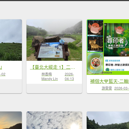
山
【臺北大縱走 1】二子坪到關渡、龍山寺、艋舺夜市
-02
林香梅
2026-
Mandy Lin
04-13
游雯雯
2026-03