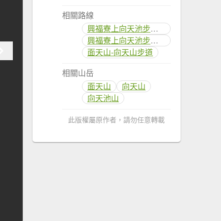
相關路線
興福寮上向天池步道(出清天宫)
興福寮上向天池步道(出清天宫)
面天山-向天山步道
相關山岳
面天山
向天山
向天池山
此版權屬原作者，請勿任意轉載