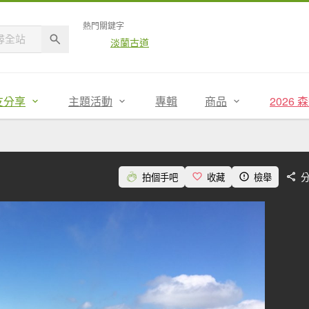
熱門關鍵字
淡蘭古道
友分享
主題活動
專輯
商品
2026
拍個手吧
收藏
檢舉