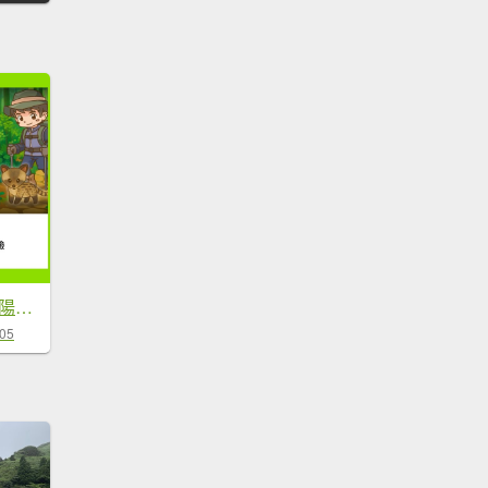
補個大💙藍天-二輪陽明山-尋印者-神秘古蹟探險12條步道
-05