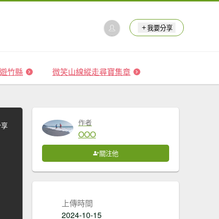
我要分享
 森遊竹縣
微笑山線縱走尋寶集章
作者
分享
OOO
關注他
上傳時間
2024-10-15