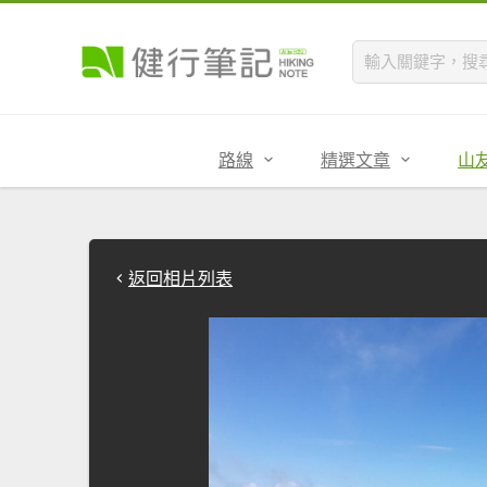
路線
精選文章
山
返回相片列表