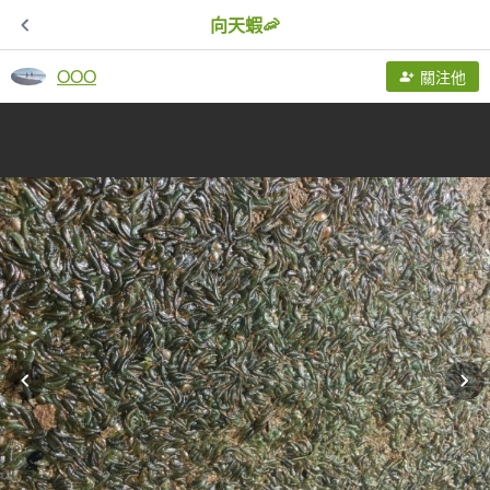
向天蝦🦐
OOO
關注他