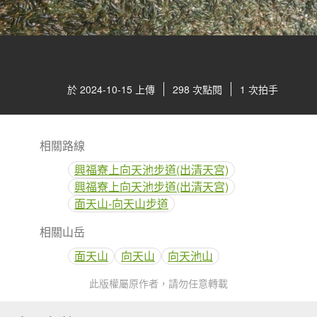
於 2024-10-15 上傳
298 次點閱
1 次拍手
相關路線
興福寮上向天池步道(出清天宫)
興福寮上向天池步道(出清天宫)
面天山-向天山步道
相關山岳
面天山
向天山
向天池山
此版權屬原作者，請勿任意轉載