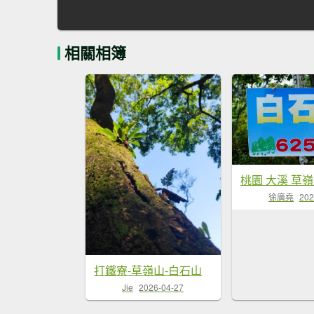
相關相簿
徐廣堯
202
打鐵寮-草嶺山-白石山
Jie
2026-04-27