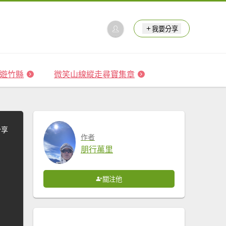
我要分享
 森遊竹縣
微笑山線縱走尋寶集章
分享
作者
朋行萬里
關注他