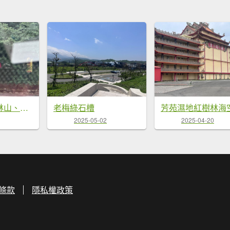
鹿林前山、鹿林山、麟趾山O繞縱走
老梅綠石槽
2025-05-02
2025-04-20
條款
隱私權政策