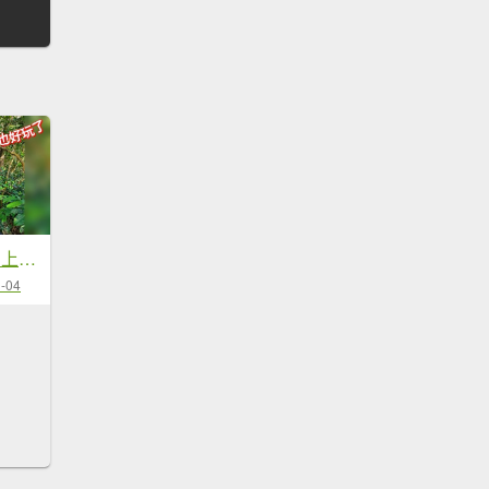
20251229石龜坑山上白石山下白石埤O走+阿姆坪
-04