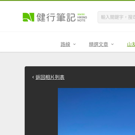
路線
精選文章
山
返回相片列表