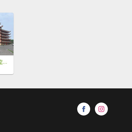
芳苑濕地紅樹林海空步道