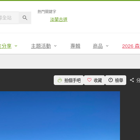
熱門關鍵字
淡蘭古道
友分享
主題活動
專輯
商品
2026
拍個手吧
收藏
檢舉