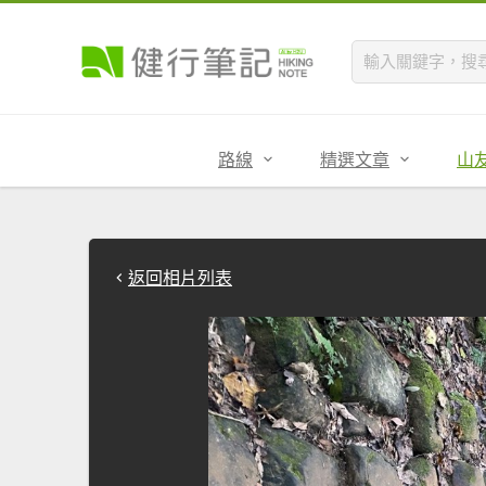
路線
精選文章
山
返回相片列表