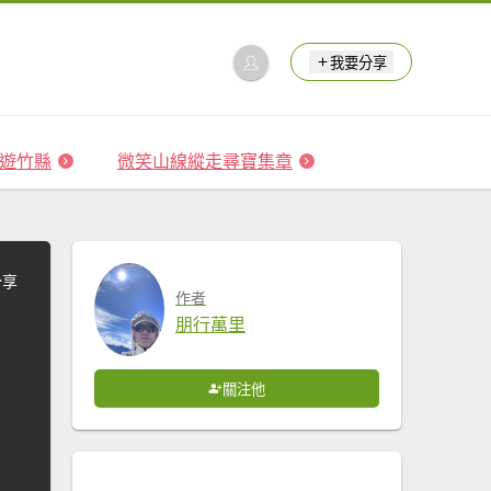
我要分享
 森遊竹縣
微笑山線縱走尋寶集章
分享
作者
朋行萬里
關注他