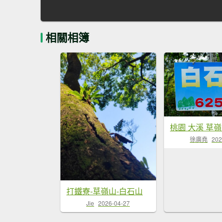
相關相簿
徐廣堯
202
打鐵寮-草嶺山-白石山
Jie
2026-04-27