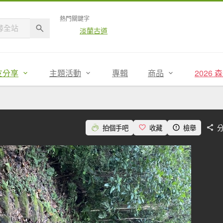
熱門關鍵字
淡蘭古道
友分享
主題活動
專輯
商品
2026
拍個手吧
收藏
檢舉