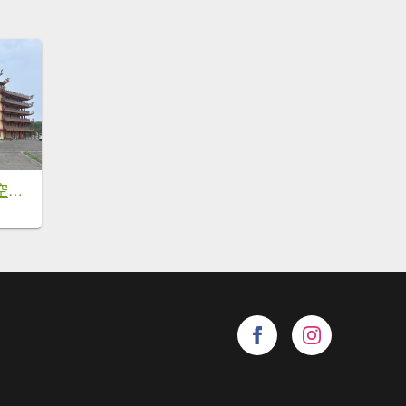
芳苑濕地紅樹林海空步道