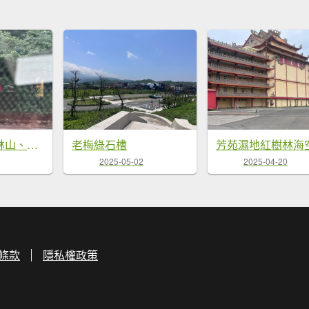
鹿林前山、鹿林山、麟趾山O繞縱走
老梅綠石槽
2025-05-02
2025-04-20
條款
隱私權政策