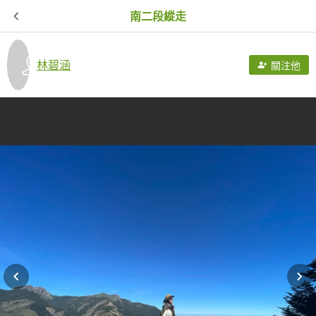
南二段縱走
林碧涵
關注他