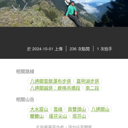
於 2024-10-01 上傳
236 次點閱
1 次拍手
相關路線
八通關雲龍瀑布步道
嘉明湖步道
八通關越道：鹿鳴吊橋段
南二段
相關山岳
大水窟山
雲峰
南雙頭山
八通關山
轆轆山
達芬尖山
塔芬山
此版權屬原作者，請勿任意轉載