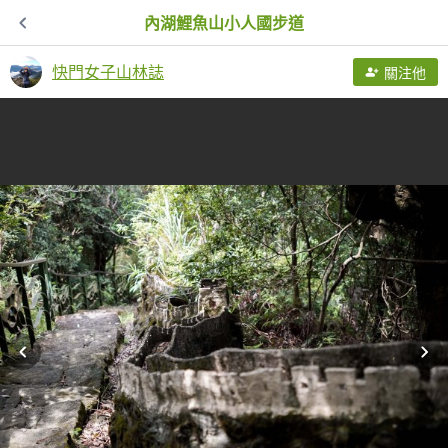
內湖鯉魚山小人國步道
快門女子山林誌
關注他