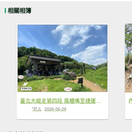
相關相簿
臺北大縱走第四段 風櫃嘴至捷運大湖公園站
*花ㄦ
2026-06-29