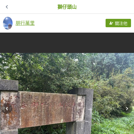
獅仔頭山
朋行萬里
關注他