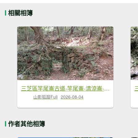
相關相簿
三芝區竿尾崙古道-竿尾崙-清涼崙-大屯溪古道O型
山影狐蹤Fuli
2026-08-04
作者其他相簿