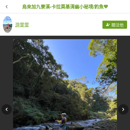
烏來加九寮溪-卡拉莫基清幽小秘境/釣魚💙
游雯雯
關注他