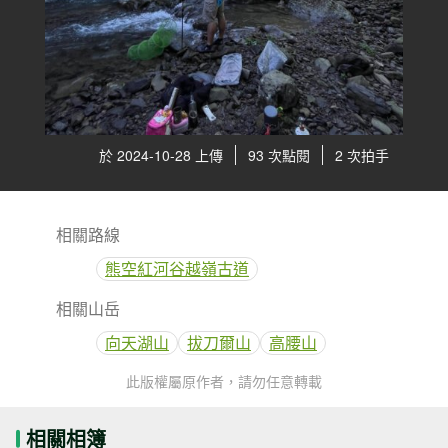
於 2024-10-28 上傳
93 次點閱
2 次拍手
相關路線
熊空紅河谷越嶺古道
相關山岳
向天湖山
拔刀爾山
高腰山
此版權屬原作者，請勿任意轉載
相關相簿