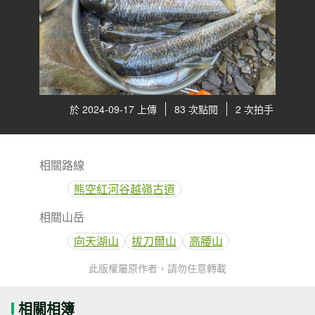
於 2024-09-17 上傳
83 次點閱
2 次拍手
相關路線
熊空紅河谷越嶺古道
相關山岳
向天湖山
拔刀爾山
高腰山
此版權屬原作者，請勿任意轉載
相關相簿