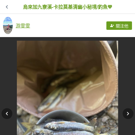
烏來加九寮溪-卡拉莫基清幽小秘境/釣魚💙
游雯雯
關注他