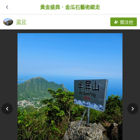
黃金盛典．金瓜石藝術縱走
梁兄
關注他