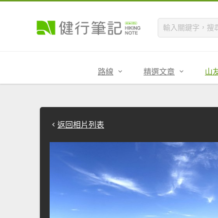
路線
精選文章
山
返回相片列表