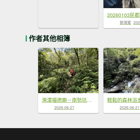
郭鴻寬
202
作者其他相簿
灣潭福德廟－南勢坑山－灣潭竹子山－七股古道－橫坪尾古道－灣潭古道－灣潭福德廟Ｏ形
2026-06-27
2026-06-21