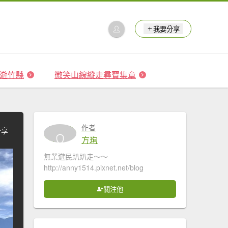
我要分享
 森遊竹縣
微笑山線縱走尋寶集章
作者
分享
方珣
無業遊民趴趴走～～
http://anny1514.pixnet.net/blog
關注他