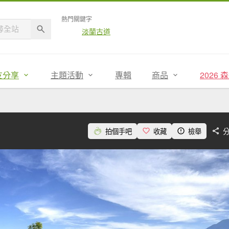
熱門關鍵字
淡蘭古道
友分享
主題活動
專輯
商品
2026
拍個手吧
收藏
檢舉