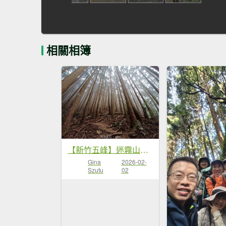
相關相簿
【新竹五峰】迷霧山林。 民都有山登山步道(面托油山)x民都有山北峰
Gina
2026-02-
Szutu
02