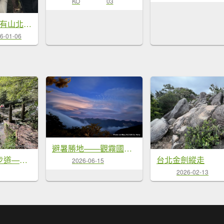
KO
03
20260103民都有山北峰-主峰-西峰
6-01-06
避暑勝地——觀霧國家公園六條步道完整介紹＋聖稜線＋飛碟雲＋滿天星星(銀河)＋夕照聖稜線＋雪山聖稜線
輕鬆的森林浴步道——紅河谷步道
台北金劍縱走
2026-06-15
2026-02-13