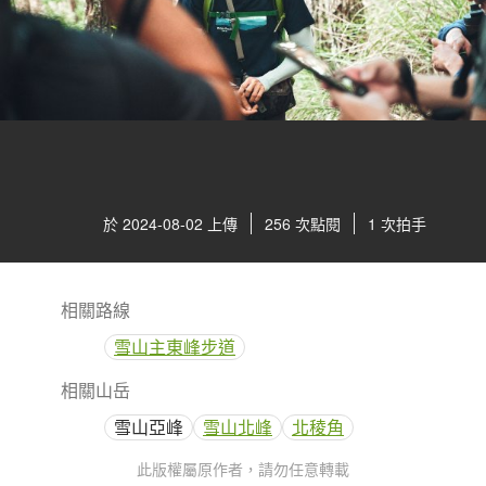
於 2024-08-02 上傳
256 次點閱
1 次拍手
相關路線
雪山主東峰步道
相關山岳
雪山亞峰
雪山北峰
北稜角
此版權屬原作者，請勿任意轉載