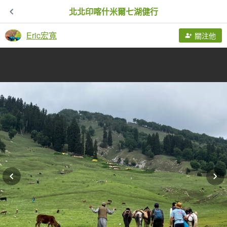
北北印喀什米爾七湖健行
Eric宏寬
關注他