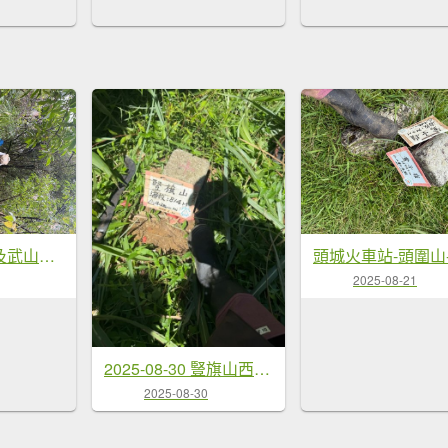
三林一后一紙及武山煤礦文化遺址8字行
2025-08-21
2025-08-30 豎旗山西北稜上-豎旗山-烏山古道西段下
2025-08-30