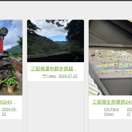
三貂嶺瀑布群步道越嶺猴硐
ᴹᴵᴷᴼ ᴍɪᴋᴏ
2024-07-22
搭火車去爬山-20240616
三貂嶺生態隧道240
2024-09-
Chi Pang
20
22
Chien
27