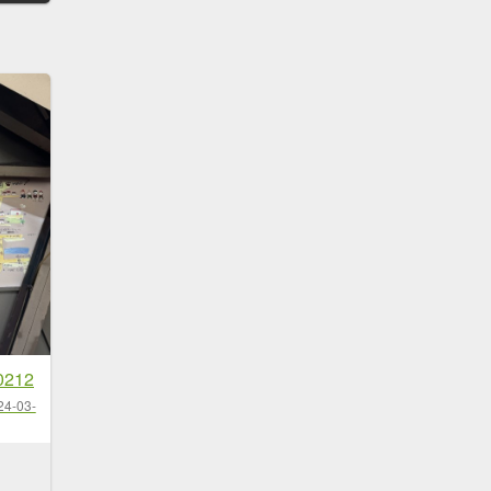
212
24-03-