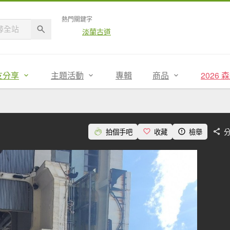
熱門關鍵字
淡蘭古道
友分享
主題活動
專輯
商品
2026
拍個手吧
收藏
檢舉