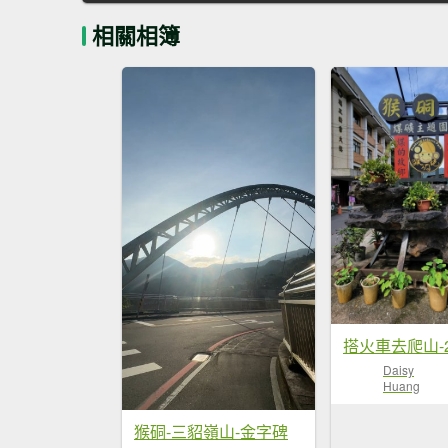
相關相簿
Daisy
Huang
猴硐-三貂嶺山-金字碑