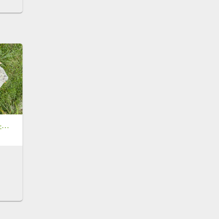
頭城火車站-頭圍山-礁水坑山南峰-礁水坑山-鶯子嶺