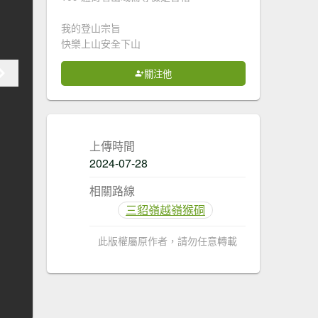
我的登山宗旨
快樂上山安全下山
關注他
上傳時間
2024-07-28
相關路線
三貂嶺越嶺猴硐
此版權屬原作者，請勿任意轉載