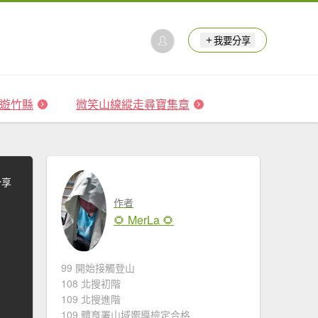
我要分享
 森遊竹縣
微笑山線縱走尋寶集章
分享
作者
🌻 MerLa 🌻
99 開始接觸登山
108 北搜初階
109 北搜進階
109 體育署山域嚮導檢定合格