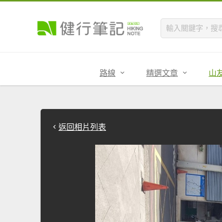
路線
精選文章
山
返回相片列表