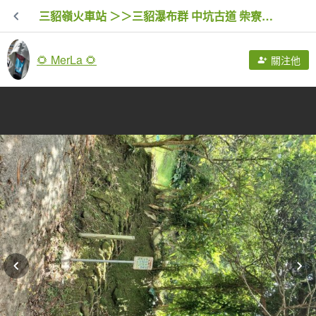
三貂嶺火車站 ＞＞三貂瀑布群 中坑古道 柴寮古道 ＞＞ 出猴硐
🌻 MerLa 🌻
關注他