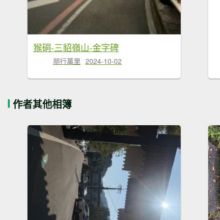
猴硐-三貂嶺山-金字碑
朋行萬里
2024-10-02
作者其他相簿