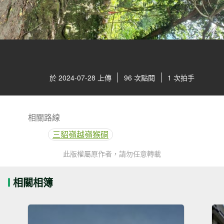
於 2024-07-28 上傳
96 次點閱
1 次拍手
相關路線
三貂嶺越嶺猴硐
此版權屬原作者，請勿任意轉載
相關相簿