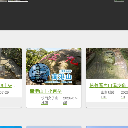
台北大縱走2026｜💎尋寶登上九五峰！第六段｜中華科大→九五峰→南港山→富陽生態公園
南港山｜小百岳
07-29
山影狐蹤
202
Fuli
19
快門女子山
2026-07-
林誌
05