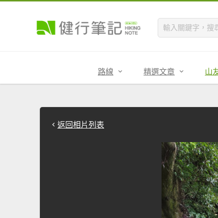
路線
精選文章
山
返回相片列表