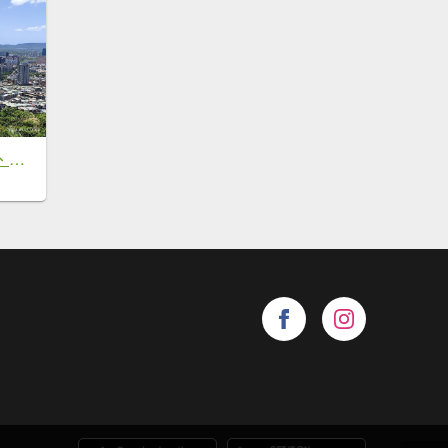
劍潭山、森林方舟、微風平台、圓山水神社、劍潭公園、八二三砲戰紀念公園