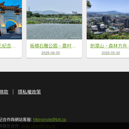
自由廣場、中正紀念堂、國家戲劇院、國家音樂廳
板橋石雕公園、農村公園、華江人工濕地、新海一期人工濕地、新月橋
2026-06-05
2026-05-30
條款
隱私權政策
記合作與網站客服:
hikingnote@biji.co
牌廣告合作:
jacky.chen@h2u.ai