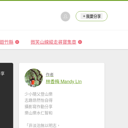
我要分享
 森遊竹縣
微笑山線縱走尋寶集章
分享
作者
林香梅 Mandy Lin
少小隨父登山樂
志趣昂然怡自得
攝影寫作勤分享
樂山樂水仁智和
「非淡泊無以明志，