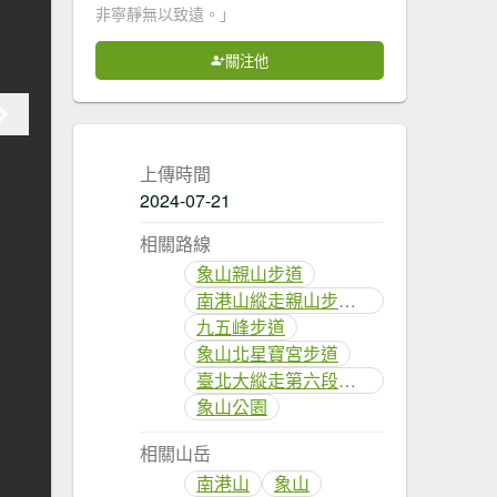
非寧靜無以致遠。」
關注他
上傳時間
2024-07-21
相關路線
象山親山步道
南港山縱走親山步道(拇指山、南港山、象山、九五峰)
九五峰步道
象山北星寶宮步道
臺北大縱走第六段：中華科技大學至捷運麟光站
象山公園
相關山岳
南港山
象山