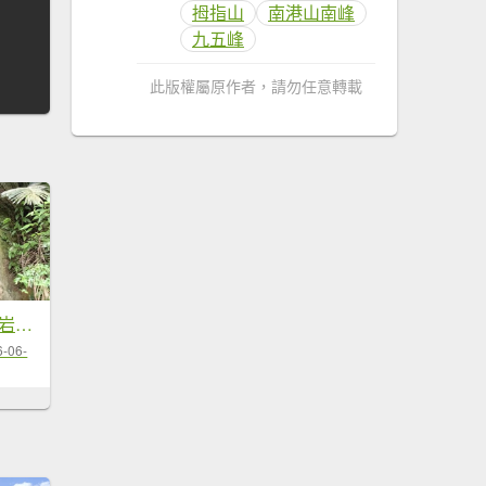
拇指山
南港山南峰
九五峰
此版權屬原作者，請勿任意轉載
信義區虎山溪步道-岩刻佛像岩下路-四獸山步道-拇指山-南港山-九五峰-麗山橋口步道
6-06-