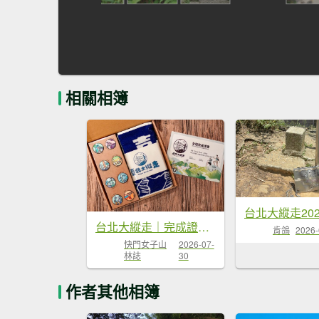
相關相簿
台北大縱走｜完成證書 x 徽章獎品 x 路線全攻略
肯鴿
2026-
快門女子山
2026-07-
林誌
30
作者其他相簿