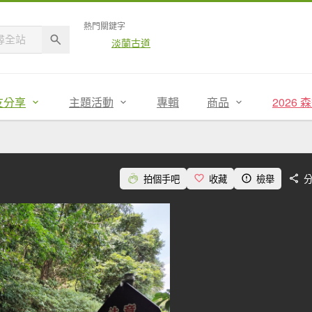
熱門關鍵字
淡蘭古道
友分享
主題活動
專輯
商品
2026
拍個手吧
收藏
檢舉