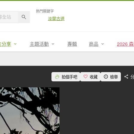
熱門關鍵字
淡蘭古道
友分享
主題活動
專輯
商品
2026
拍個手吧
收藏
檢舉