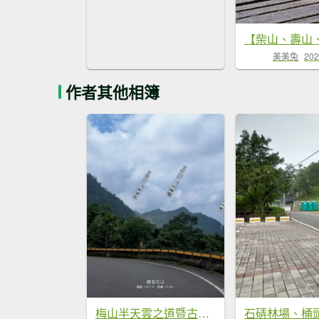
美美兔
202
作者其他相簿
梅山半天雲之道暨古道汗路
石硦林場、桶