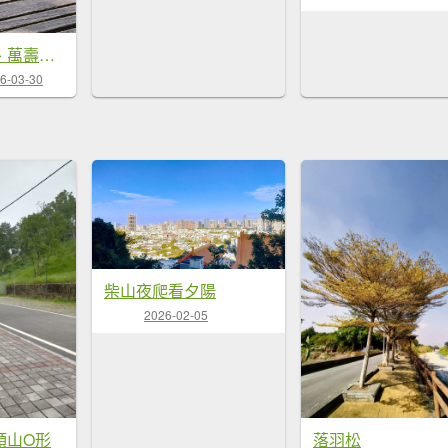
【柴山、壽山、萬壽山，到底哪個才是你！🤣🤣】走一座可以映照出高雄不同時期歷史軌跡的山。
6-03-30
柴山夜爬看夕陽
2026-02-05
頭山O形
落羽松