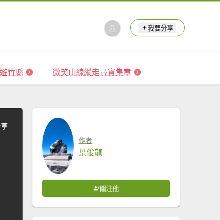
我要分享
 森遊竹縣
微笑山線縱走尋寶集章
分享
作者
葉俊龍
關注他