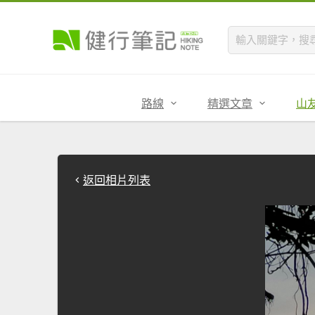
路線
精選文章
山
返回相片列表