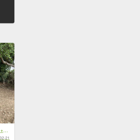
20260221高雄壽山+愛河灣
02-21