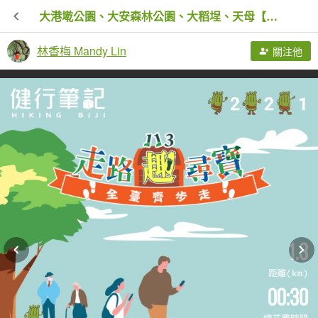
大港墘公園、大安森林公園、大稻埕、天母【走路趣尋寶】【臺北健走趣】
林香梅 Mandy Lin
關注他