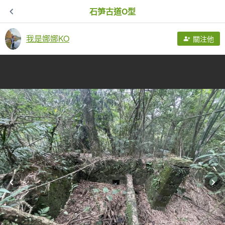
石笋古道O型
我是娜娜KO
關注他