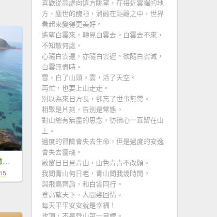
喜歡從高處向遠方眺望，在接近雲端的地
方，塵世的醜陋，消融在距離之中，世界
看起來變得更美好。
遙望白雲來，轉見白雲去。白雲去不來，
不知散何處。
心隨白雲遠，亦隨白雲遲。欲隨白雲滅，
白雲無盡時。
雪，白了山頭。雲，活了天空。
再忙，也要上山走走。
別以為來日方長，卻忘了世事無常。
相聚是片刻，告別是常態。
對山總有無盡的思念，彷彿心一直留在山
上。
過度的冒險會失去生命，但是過度的安逸
會失去靈魂。
新北 金山 磺港山 獅頭山
啟窗日日見青山，山色青青不改顏。
我問青山何日老，青山問我幾時閒。
-15
與飛鳥齊肩，和白雲同行。
登高望天下，人間幾回情。
每天平平安安就是幸福 !
攻頂，不是登山第一目標。