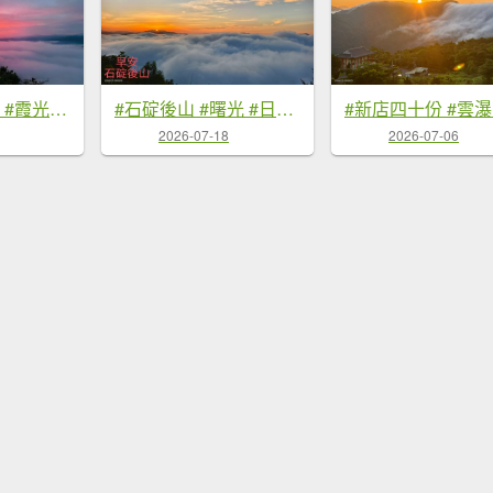
#翡翠水庫壩頂 #霞光 #火燒雲 #日出 #雲海 #山羌 8/1&5&6
#石碇後山 #曙光 #日出 #雲海 7/18
2026-07-18
2026-07-06