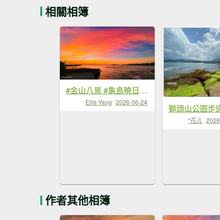
相關相簿
#金山八景 #龜島曉日 #火燒雲 #竹峰吐霧 #漁人碼頭 #夕陽 7/2 & 6/24
Ellis Yang
2026-06-24
*花ㄦ
2026
作者其他相簿