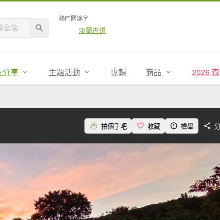
熱門關鍵字
淡蘭古道
友分享
主題活動
專輯
商品
2026
拍個手吧
收藏
檢舉