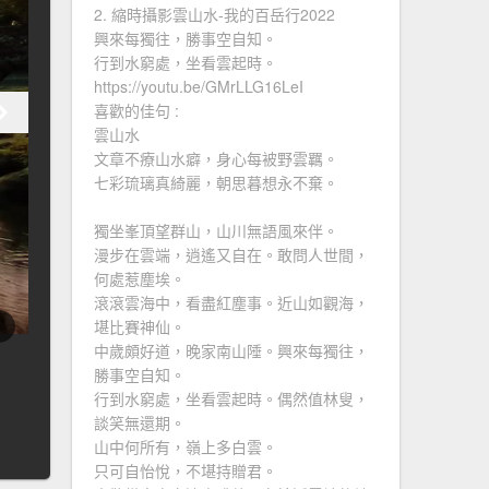
2. 縮時攝影雲山水-我的百岳行2022
興來每獨往，勝事空自知。
行到水窮處，坐看雲起時。
https://youtu.be/GMrLLG16LeI
喜歡的佳句 :
雲山水
文章不療山水癖，身心每被野雲羈。
七彩琉璃真綺麗，朝思暮想永不棄。
獨坐峯頂望群山，山川無語風來伴。
漫步在雲端，逍遙又自在。敢問人世間，
何處惹塵埃。
滾滾雲海中，看盡紅塵事。近山如觀海，
堪比賽神仙。
中歲頗好道，晚家南山陲。興來每獨往，
勝事空自知。
行到水窮處，坐看雲起時。偶然值林叟，
談笑無還期。
山中何所有，嶺上多白雲。
只可自怡悅，不堪持贈君。