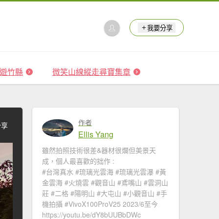
我要分享
 森遊竹縣
微笑山線縱走尋寶集章
作者
分享
Ellis Yang
雖然拍照技術很差&器材很爛但美景天
成，個人最喜歡的拙作 :
#台灣真水 #琉璃光雲海​ #琉璃光雲瀑​​ #黃
金雲海 #火燒雲​ #觀音山​ #鳶嘴山 #雲洞山
莊 #二格​ #陽明山​ #大屯山 #小觀音山 #手
機拍攝 #VivoX100ProV25 2023/6至今
https://youtu.be/dY8bUUBbDWc