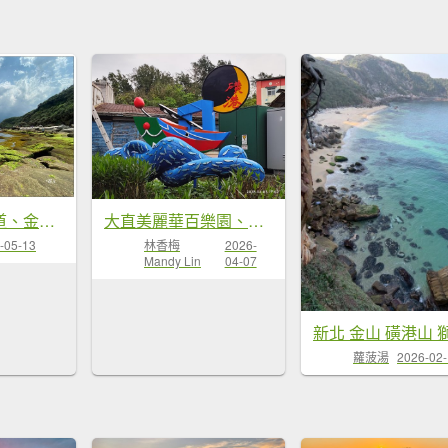
大直美麗華百樂園、內湖路一段737巷廟會遶境、萬里和金山風光
獅頭山公園步道、金包里山、磺港山、神秘海岸 O型一圈
林香梅
2026-
-05-13
Mandy Lin
04-07
蘿菠湯
2026-02