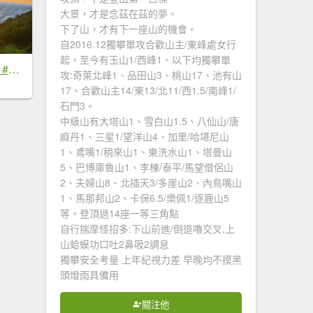
大景，才是念茲在茲的夢。
下了山，才有下一座山的機會。
自2016.12獨攀單攻合歡山主/東峰處女行
起，至今有玉山1/西峰1、以下均獨攀單
#新店四十份 #雲瀑 #翡翠水庫壩頂 #日出 #雲海 #觀音圈 7/6&7&19
攻:奇萊北峰1、品田山3、桃山17、池有山
17、合歡山主14/東13/北11/西1.5/南峰1/
石門3。
中級山有大塔山1、雪白山1.5、八仙山/唐
麻丹1、三星1/望洋山4、加里/哈堪尼山
1、鳶嘴1/稍來山1、東洗水山1、塔曼山
5、巴博庫魯山1、李棟/泰平/馬望僧侶山
2、夫婦山8、北插天3/多崖山2、內鳥嘴山
1、馬那邦山2、卡保6.5/樂佩1/逐鹿山5
等。登頂過14座一等三角點
自行揣摩怪招多:下山前進/倒退嚕交叉,上
山蛤蟆功口吐2鼻吸2調息
獨攀安全考量 上年紀視力差 早晚均不摸黑
頭燈雨具備用
關注他