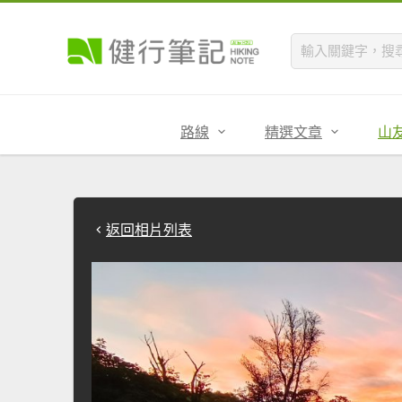
路線
精選文章
山
返回相片列表