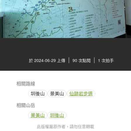
於 2024-06-29 上傳
90 次點閱
1 次拍手
相關路線
圳後山
景美山
仙跡岩步道
相關山岳
景美山
圳後山
此版權屬原作者，請勿任意轉載