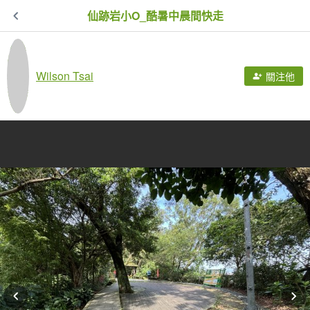
仙跡岩小O_酷暑中晨間快走
Wilson Tsai
關注他