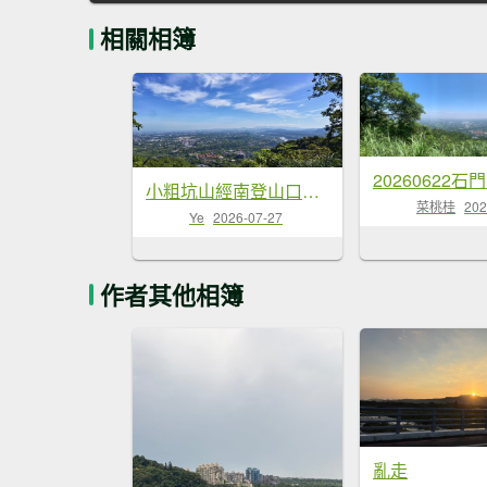
相關相簿
20260622石
小粗坑山經南登山口上石門山Ｏ型-2026/07/18
菜桃桂
202
Ye
2026-07-27
作者其他相簿
亂走