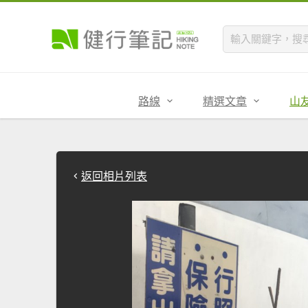
路線
精選文章
山
返回相片列表