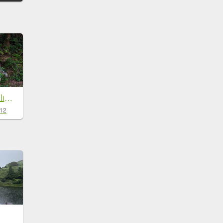
雙石縱走加碼蓬萊仙島山
-12