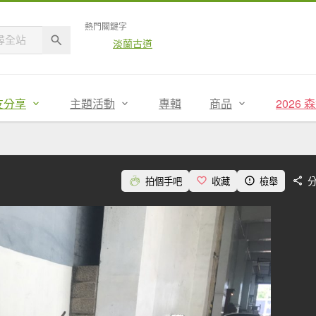
熱門關鍵字
淡蘭古道
友分享
主題活動
專輯
商品
2026
拍個手吧
收藏
檢舉