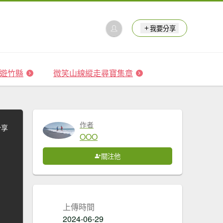
我要分享
 森遊竹縣
微笑山線縱走尋寶集章
作者
分享
OOO
關注他
上傳時間
2024-06-29