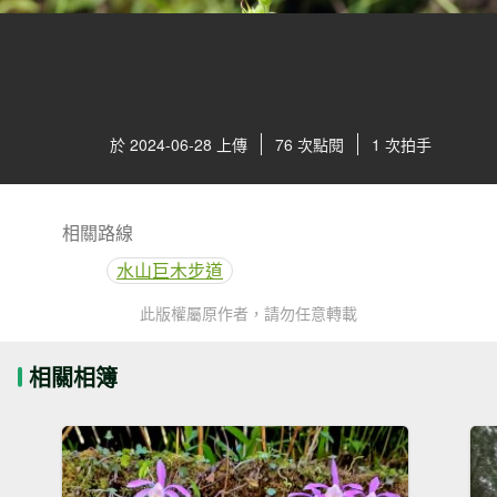
於 2024-06-28 上傳
76 次點閱
1 次拍手
相關路線
水山巨木步道
此版權屬原作者，請勿任意轉載
相關相簿