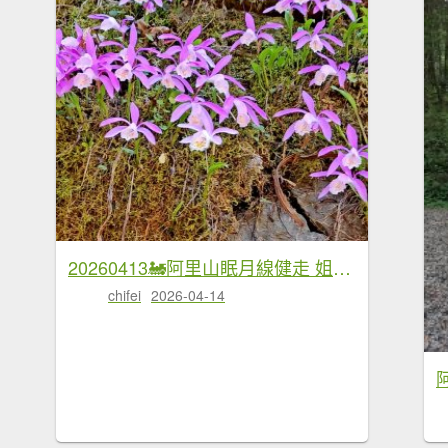
20260413🚂阿里山眠月線健走 姐妹潭 水山巨木療癒步道
chifei
2026-04-14