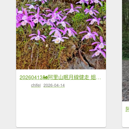
20260413🚂阿里山眠月線健走 姐妹潭 水山巨木療癒步道
chifei
2026-04-14