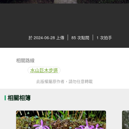
於 2024-06-28 上傳
85 次點閱
1 次拍手
相關路線
水山巨木步道
此版權屬原作者，請勿任意轉載
相關相簿