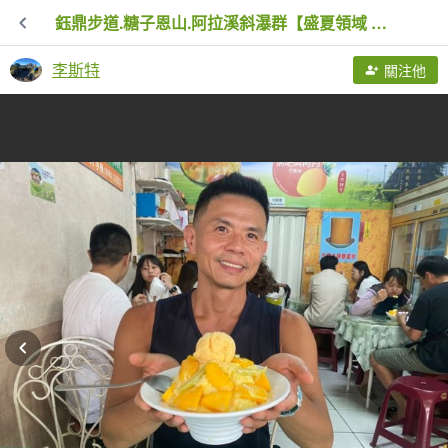
鈺鼎步道.糖子恩山.阿拉溪斜瀑群【盛夏領域 全面展開】
李斯特
關注他