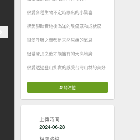
很愛各種生物不定時蹦出的小驚喜
很愛腳踏實地後滿滿的酸痛感和成就感
很愛呼吸之間都是天然原始的氣息
很愛登頂之後才能擁有的天高地廣
很愛透過登山扎實的感受台灣山林的美好
關注他
上傳時間
2024-06-28
相關路線