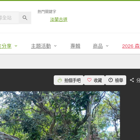
熱門關鍵字
淡蘭古道
友分享
主題活動
專輯
商品
2026
拍個手吧
收藏
檢舉