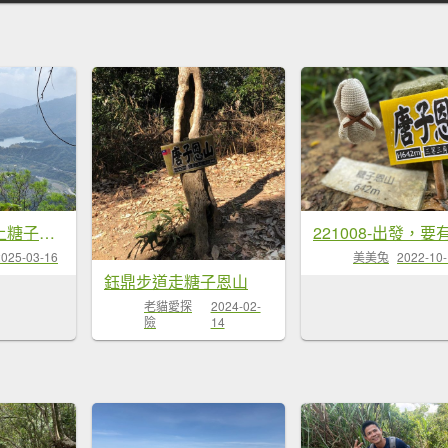
南化鈺鼎步道上糖子恩山+北峰20250315
美美兔
2022-10
2025-03-16
鈺鼎步道走糖子恩山
老貓愛探
2024-02-
險
14