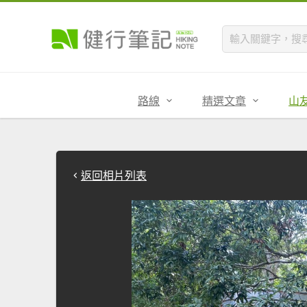
路線
精選文章
山
返回相片列表