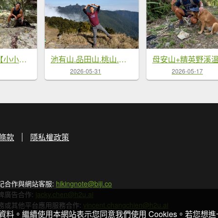
澀水森林步道【小小的社區也能發光發熱】
池有山.品田山.桃山.喀拉業山【武陵四秀 最硬的是…】
2026-05-31
2026-05-17
條款
隱私權政策
記合作與網站客服:
hikingnote@biji.co
牌廣告合作:
jacky.chen@h2u.ai
務或其他平台應用服務合作:
vincent.changchien@h2u.ai
關資料。繼續使用本網站表示您同意我們使用 Cookies。若您