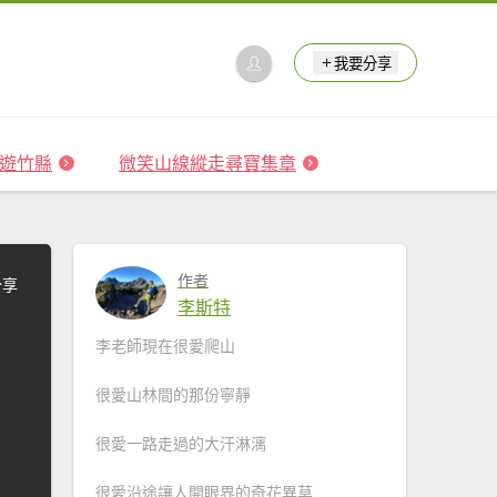
我要分享
 森遊竹縣
微笑山線縱走尋寶集章
作者
分享
李斯特
李老師現在很愛爬山
很愛山林間的那份寧靜
很愛一路走過的大汗淋漓
很愛沿途讓人開眼界的奇花異草