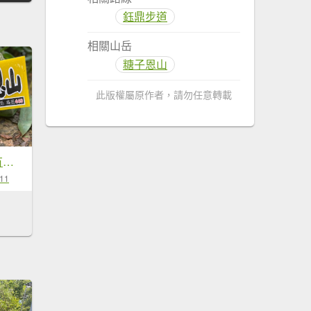
鈺鼎步道
相關山岳
糖子恩山
此版權屬原作者，請勿任意轉載
221008-出發，要有方向-鈺鼎步道連走糖子恩山（玉井、南化交界）
-11