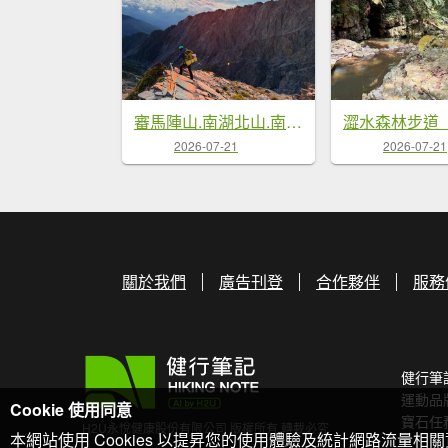
審馬陣山.南湖北山.南湖南峰.巴巴山.南湖大山【帝王之山 豈容凡夫造次】
2026-07-21
2026-07-21
關於我們
廣告刊登
合作夥伴
服務
健行筆
運動品
Cookie 使用同意
寶石任
H2U永悅健康股份有限公司 版權所有 轉載必究
本網站使用 Cookies 以提昇您的使用體驗及統計網路流量相