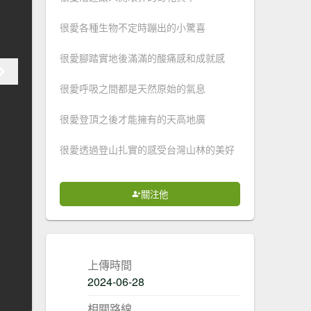
很愛各種生物不定時蹦出的小驚喜
很愛腳踏實地後滿滿的酸痛感和成就感
很愛呼吸之間都是天然原始的氣息
很愛登頂之後才能擁有的天高地廣
很愛透過登山扎實的感受台灣山林的美好
關注他
上傳時間
2024-06-28
相關路線