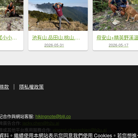
澀水森林步道【小小的社區也能發光發熱】
池有山.品田山.桃山.喀拉業山【武陵四秀 最硬的是…】
2026-05-31
2026-05-17
條款
隱私權政策
記合作與網站客服:
hikingnote@biji.co
牌廣告合作:
jacky.chen@h2u.ai
務或其他平台應用服務合作:
vincent.changchien@h2u.ai
關資料。繼續使用本網站表示您同意我們使用 Cookies。若您