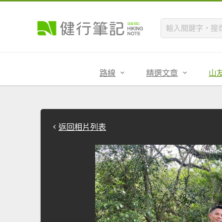
路線
精選文章
山
返回相片列表