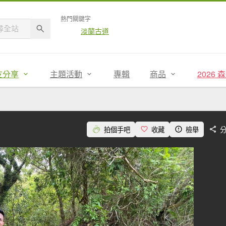
熱門關鍵字
淡蘭古道
友分享
主題活動
專輯
商品
2026
拍個手吧
收藏
檢舉