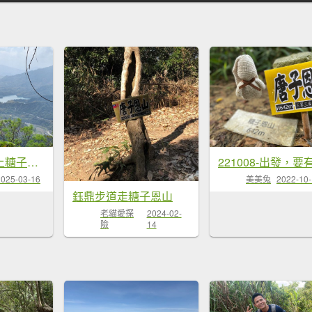
南化鈺鼎步道上糖子恩山+北峰20250315
美美兔
2022-10
2025-03-16
鈺鼎步道走糖子恩山
老貓愛探
2024-02-
險
14