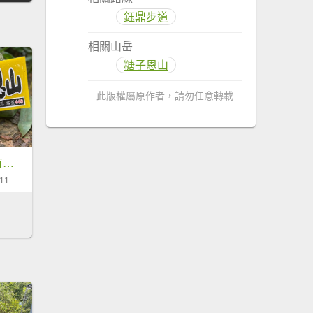
鈺鼎步道
相關山岳
糖子恩山
此版權屬原作者，請勿任意轉載
221008-出發，要有方向-鈺鼎步道連走糖子恩山（玉井、南化交界）
-11