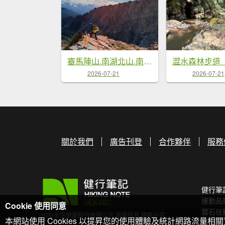
審馬陣山.南湖北山.南湖南峰.巴巴山.南湖大山【帝王之山 豈容凡夫造次】
2026-07-21
2026-07-21
關於我們
廣告刊登
合作夥伴
服務
健行筆
運動品
Cookie 使用同意
寶石任
H2U永悅健康股份有限公司 版權所有 轉載必究
本網站使用 Cookies 以提昇您的使用體驗及統計網路流量相