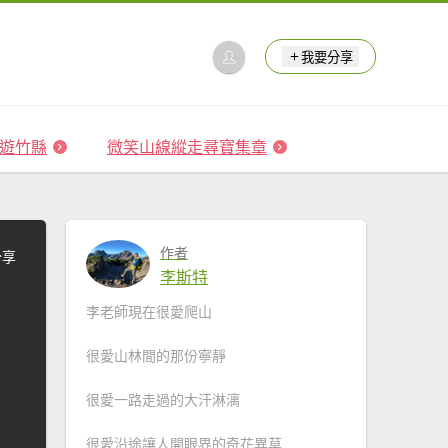
我要分享
 森遊竹縣
微笑山線縱走尋寶集章
作者
分享
李斯特
李老師現在很愛爬山
很愛山林間的那份寧靜
很愛一路走過的大汗淋漓
很愛沿途讓人開眼界的奇花異草