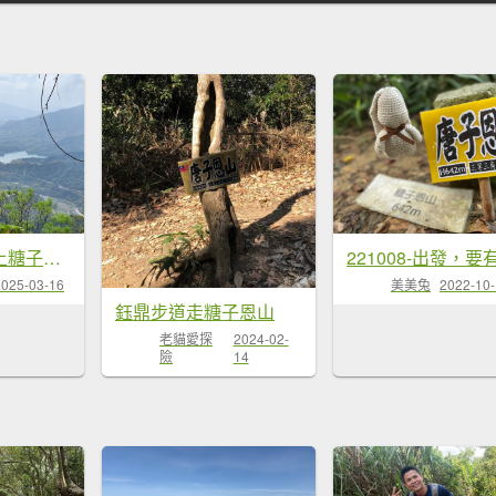
南化鈺鼎步道上糖子恩山+北峰20250315
美美兔
2022-10
2025-03-16
鈺鼎步道走糖子恩山
老貓愛探
2024-02-
險
14