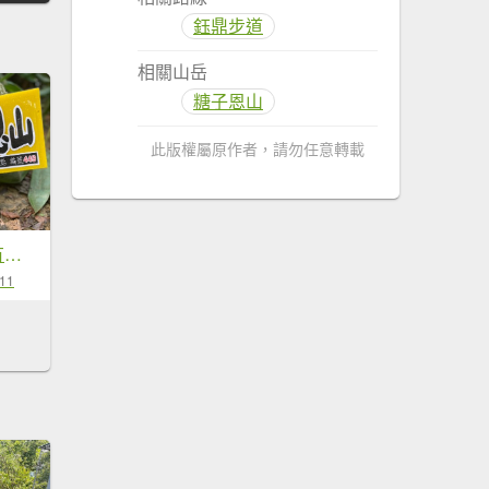
鈺鼎步道
相關山岳
糖子恩山
此版權屬原作者，請勿任意轉載
221008-出發，要有方向-鈺鼎步道連走糖子恩山（玉井、南化交界）
-11