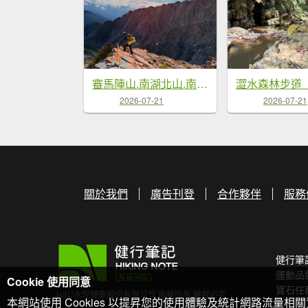
審馬陣山.南湖北山.南湖南峰.巴巴山.南湖大山【帝王之山 豈容凡夫造次】
2026-07-21
2026-07-21
關於我們
廣告刊登
合作夥伴
服務
健行筆
運動品
Cookie 使用同意
寶石任
H2U永悅健康股份有限公司 版權所有 轉載必究
本網站使用 Cookies 以提昇您的使用體驗及統計網路流量相