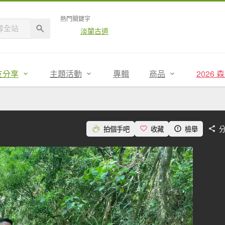
熱門關鍵字
淡蘭古道
友分享
主題活動
專輯
商品
2026
拍個手吧
收藏
檢舉