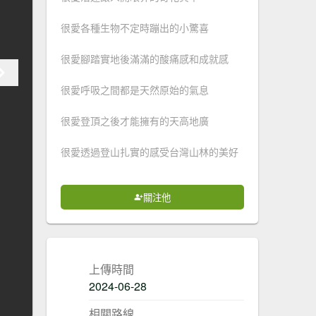
很愛各種生物不定時蹦出的小驚喜
很愛腳踏實地後滿滿的酸痛感和成就感
很愛呼吸之間都是天然原始的氣息
很愛登頂之後才能擁有的天高地廣
很愛透過登山扎實的感受台灣山林的美好
關注他
上傳時間
2024-06-28
相關路線