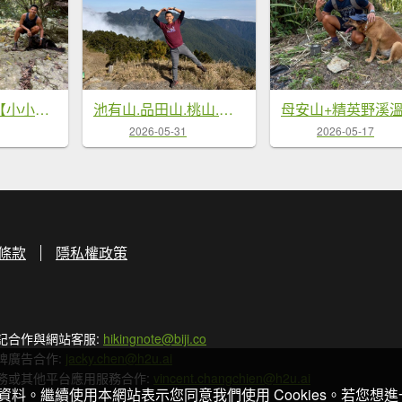
澀水森林步道【小小的社區也能發光發熱】
池有山.品田山.桃山.喀拉業山【武陵四秀 最硬的是…】
2026-05-31
2026-05-17
條款
隱私權政策
記合作與網站客服:
hikingnote@biji.co
牌廣告合作:
jacky.chen@h2u.ai
務或其他平台應用服務合作:
vincent.changchien@h2u.ai
關資料。繼續使用本網站表示您同意我們使用 Cookies。若您