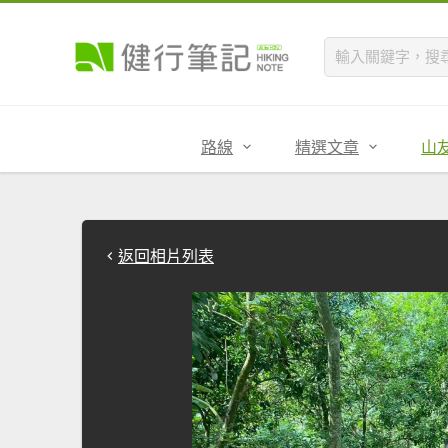
路線
精選文章
山
返回相片列表