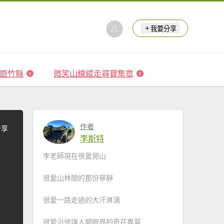
我要分享
 森遊竹縣
微笑山線縱走尋寶集章
作者
分享
李斯特
李老師現在很愛爬山
很愛山林間的那份寧靜
很愛一路走過的大汗淋漓
很愛沿途讓人開眼界的奇花異草